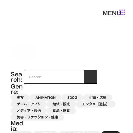
MENU
SNS
Sea
rch:
Gen
re:
実写
ANIMATION
3DCG
小売・店舗
ゲーム・アプリ
地域・観光
エンタメ（遊技）
メディア・放送
食品・飲食
美容・ファッション・健康
Med
ia: