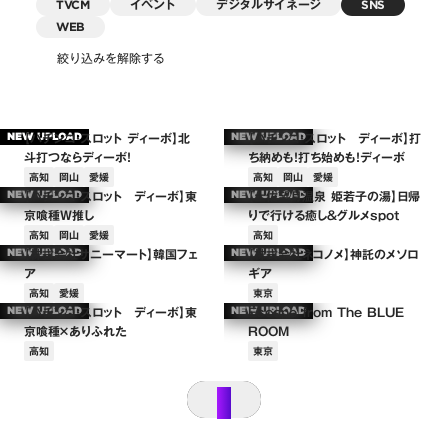
TVCM
イベント
デジタルサイネージ
SNS
WEB
絞り込みを解除する
【パチンコ・スロット ディーボ】北
【パチンコ・スロット ディーボ】打
NEW UPLOAD
NEW UPLOAD
斗打つならディーボ！
ち納めも！打ち始めも！ディーボ
高知
岡山
愛媛
高知
岡山
愛媛
【パチンコ・スロット ディーボ】東
【土佐望月温泉 姫若子の湯】日帰
NEW UPLOAD
NEW UPLOAD
京喰種W推し
りで行ける癒し＆グルメspot
高知
岡山
愛媛
高知
【株式会社サニーマート】韓国フェ
【株式会社ネコノメ】神託のメソロ
NEW UPLOAD
NEW UPLOAD
ア
ギア
高知
愛媛
東京
【パチンコ・スロット ディーボ】東
Escape from The BLUE
NEW UPLOAD
NEW UPLOAD
京喰種×ありふれた
ROOM
高知
東京
＋
＋