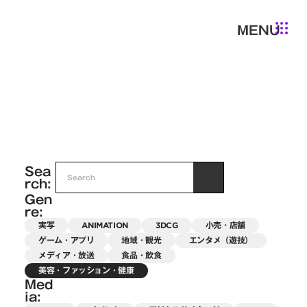
MENU
美容・ファッション・健康
Sea
rch:
Gen
re:
実写
ANIMATION
3DCG
小売・店舗
ゲーム・アプリ
地域・観光
エンタメ（遊技）
メディア・放送
食品・飲食
美容・ファッション・健康
Med
ia: