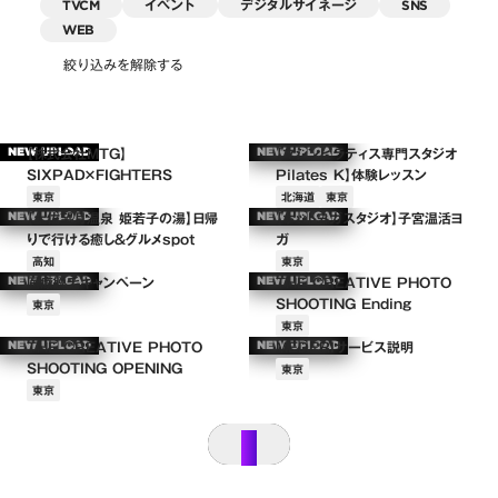
TVCM
イベント
デジタルサイネージ
SNS
WEB
絞り込みを解除する
【株式会社MTG】
【マシンピラティス専門スタジオ
NEW UPLOAD
NEW UPLOAD
SIXPAD×FIGHTERS
Pilates K】体験レッスン
東京
北海道
東京
【土佐望月温泉 姫若子の湯】日帰
【ホットヨガスタジオ】子宮温活ヨ
NEW UPLOAD
NEW UPLOAD
りで行ける癒し＆グルメspot
ガ
高知
東京
医療脱毛キャンペーン
THE CREATIVE PHOTO
NEW UPLOAD
NEW UPLOAD
SHOOTING Ending
東京
東京
THE CREATIVE PHOTO
MEDERIサービス説明
NEW UPLOAD
NEW UPLOAD
SHOOTING OPENING
東京
東京
＋
＋