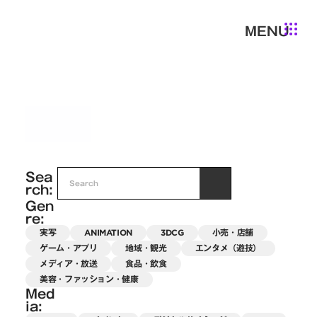
MENU
WEB
Sea
rch:
Gen
re:
実写
ANIMATION
3DCG
小売・店舗
ゲーム・アプリ
地域・観光
エンタメ（遊技）
メディア・放送
食品・飲食
美容・ファッション・健康
Med
ia: